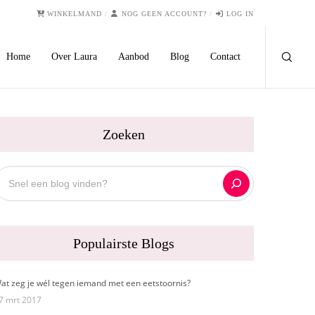
WINKELMAND
NOG GEEN ACCOUNT?
LOG IN
Home
Over Laura
Aanbod
Blog
Contact
Zoeken
oeken
Populairste Blogs
at zeg je wél tegen iemand met een eetstoornis?
7 mrt 2017