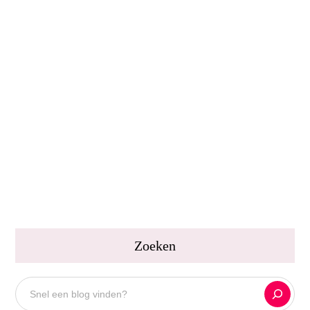
29 NOVEMBER 2016
Mijn tweede week in de kliniek voor anorexia
In mijn eerste week in de kliniek voelde ik me een
emotioneel wrak, overweldigd door de opname en de
strijd...
Lees verder
LAURA VAN KLEEF
0
Zoeken
Zoeken