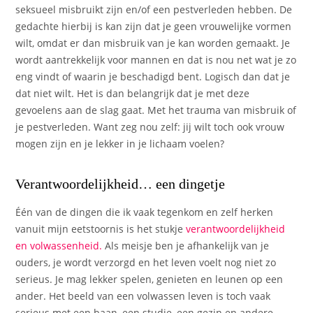
seksueel misbruikt zijn en/of een pestverleden hebben. De
gedachte hierbij is kan zijn dat je geen vrouwelijke vormen
wilt, omdat er dan misbruik van je kan worden gemaakt. Je
wordt aantrekkelijk voor mannen en dat is nou net wat je zo
eng vindt of waarin je beschadigd bent. Logisch dan dat je
dat niet wilt. Het is dan belangrijk dat je met deze
gevoelens aan de slag gaat. Met het trauma van misbruik of
je pestverleden. Want zeg nou zelf: jij wilt toch ook vrouw
mogen zijn en je lekker in je lichaam voelen?
Verantwoordelijkheid… een dingetje
Één van de dingen die ik vaak tegenkom en zelf herken
vanuit mijn eetstoornis is het stukje
v
erantwoordelijkheid
en volwassenheid.
Als meisje ben je afhankelijk van je
ouders, je wordt verzorgd en het leven voelt nog niet zo
serieus. Je mag lekker spelen, genieten en leunen op een
ander. Het beeld van een volwassen leven is toch vaak
serieus met een baan, een studie, een gezin en andere