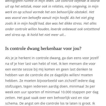
weinig/geen ruimte in mijn leven. Die controle oefende ik vooral
uit op het eetstuk, maar ook in relaties, mijn omgeving, in mijn
werk en op school vormde het een behoorlijke obstakel. Het
was vooral een behoefte vanuit mijn hoofd. Als het niet ging
zoals ik in mijn hoofd had, dan was het dikke stress. Het alles
onder controle willen houden, leverde onbewust ook ontzettend
veel stress op. Ik hield het niet meer uit…
Is controle dwang herkenbaar voor jou?
Als je je herkent in controle dwang, ga dan eens voor jezelf
na of je hier last van hebt of niet. Ik ken mensen die voor
een eerste sessie bij mij komen en geen last denken te
hebben van de controle die ze dagelijks willen/ moeten
hebben. Ze moeten bijvoorbeeld van zichzelf iedere dag
stofzuigen, tegen iedereen aardig doen, minimaal 3x per
week een uur sporten of minimaal 10.000 stappen per dag
zetten. Het gaat vaak over een behoorlijk vast en star
schema. De angst om die controle los te laten is groot. Ik