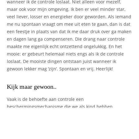
wanneer ik de controle loslaat. Niet alleen voor mezelf,
maar ook voor mijn omgeving. Ik ben er veel minder star,
veel liever, losser en energieker door geworden. Als iemand
me nu spontaan vraagt om mee uit eten te gaan, dan is dat
een feestje in plaats van dat ik me daar druk over ga maken
en dagen lang ga compenseren. Die drang naar controle
maakte me eigenlijk echt ontzettend ongelukkig. En het
mooie: er gebeurt helemaal niets engs als ik de controle
loslaat. De mooiste dingen ontstaan juist wanneer ik
gewoon lekker mag ‘zijn’. Spontaan en vrij. Heerlijk!
Kijk maar gewoon..
Vaak is de behoefte aan controle een
beschermingsmechanisme die we als kind hebben
ontwikkelt. De behoefte aan controle met daarmee gepaard
gaande perfectionisme en faalangst ontstaan niet zomaar
hoor. Die patronen ontstaan vanuit ervaringen uit je jeugd.
Die schaamte en angst woekert in jou en die mag je leren